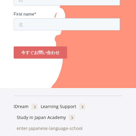
IDream
5
Learning Support
5
Study in Japan Academy
5
enter-japanese-language-school