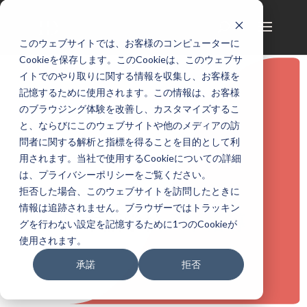
このウェブサイトでは、お客様のコンピューターに
Cookieを保存します。このCookieは、このウェブサ
イトでのやり取りに関する情報を収集し、お客様を
記憶するために使用されます。この情報は、お客様
のブラウジング体験を改善し、カスタマイズするこ
5
5
Home
Learning Support
と、ならびにこのウェブサイトや他のメディアの訪
5
Study in Japan Academy
問者に関する解析と指標を得ることを目的として利
enter-japanese-language-school
用されます。当社で使用するCookieについての詳細
は、プライバシーポリシーをご覧ください。
拒否した場合、このウェブサイトを訪問したときに
情報は追跡されません。ブラウザーではトラッキン
日本語学校入学指導
グを行わない設定を記憶するために1つのCookieが
使用されます。
承諾
拒否